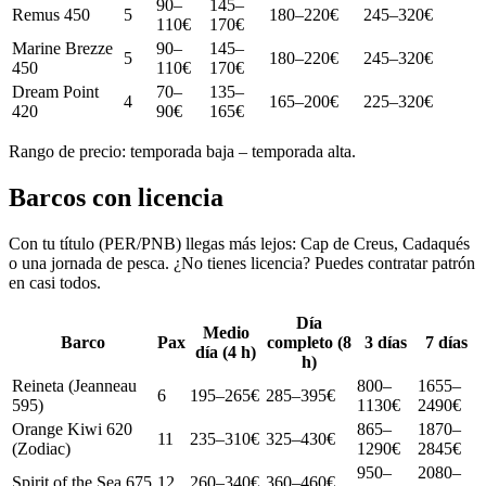
90–
145–
Remus 450
5
180–220€
245–320€
110€
170€
Marine Brezze
90–
145–
5
180–220€
245–320€
450
110€
170€
Dream Point
70–
135–
4
165–200€
225–320€
420
90€
165€
Rango de precio: temporada baja – temporada alta.
Barcos con licencia
Con tu título (PER/PNB) llegas más lejos: Cap de Creus, Cadaqués
o una jornada de pesca. ¿No tienes licencia? Puedes contratar patrón
en casi todos.
Día
Medio
Barco
Pax
completo (8
3 días
7 días
día (4 h)
h)
Reineta (Jeanneau
800–
1655–
6
195–265€
285–395€
595)
1130€
2490€
Orange Kiwi 620
865–
1870–
11
235–310€
325–430€
(Zodiac)
1290€
2845€
950–
2080–
Spirit of the Sea 675
12
260–340€
360–460€