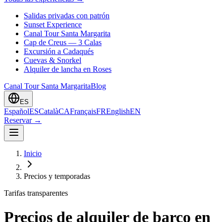
Salidas privadas con patrón
Sunset Experience
Canal Tour Santa Margarita
Cap de Creus — 3 Calas
Excursión a Cadaqués
Cuevas & Snorkel
Alquiler de lancha en Roses
Canal Tour Santa Margarita
Blog
ES
Español
ES
Català
CA
Français
FR
English
EN
Reservar
→
Inicio
Precios y temporadas
Tarifas transparentes
Precios de alquiler de barco en