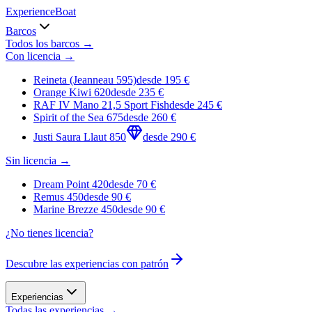
Experience
Boat
Barcos
Todos los barcos →
Con licencia
→
Reineta (Jeanneau 595)
desde
195
€
Orange Kiwi 620
desde
235
€
RAF IV Mano 21,5 Sport Fish
desde
245
€
Spirit of the Sea 675
desde
260
€
Justi Saura Llaut 850
desde
290
€
Sin licencia
→
Dream Point 420
desde
70
€
Remus 450
desde
90
€
Marine Brezze 450
desde
90
€
¿No tienes licencia?
Descubre las experiencias con patrón
Experiencias
Todas las experiencias →