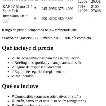
1235€
2635€
RAF IV Mano 21,5
1013–
2100–
7
245–295€
375–420€
Sport Fish
1197€
2740€
Justi Saura Llaut
6
290–420€
480–680€
—
—
¹
850
Rango de precio: temporada baja – temporada alta.
¹ Patrón obligatorio: +120€ medio día · +190€ día completo.
Qué incluye el precio
✓
Chalecos salvavidas para toda la tripulación
✓
Briefing de seguridad y manejo antes de salir
✓
Seguro de responsabilidad civil
✓
Equipo de seguridad reglamentario
✓
IVA incluido
Qué no incluye
✗
Combustible (consumo orientativo: 5–8 L/h)
✗
Patrón, salvo en el llaüt Justi Saura (obligatorio)
✗
Comida y bebida a bordo