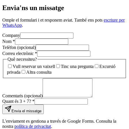
Envia'ns un missatge
Omple el formulari i et responem aviat. També ens pots
escriure per
WhatsApp
.
Company
Nom
*
Telèfon
(
opcional
)
Correu electrònic
*
Què necessiteu?
Vull reservar un vaixell
Tinc una pregunta
Excursió
privada
Altra consulta
Comentaris
(
opcional
)
Quant és 3 + 7?
*
Envia el missatge
L'enviament es gestiona a través de Google Forms. Consulta la
nostra
política de privacitat
.