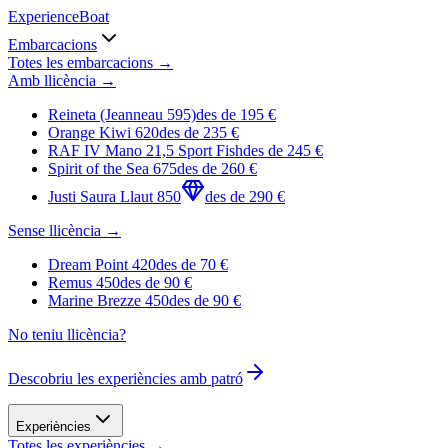
Experience
Boat
Embarcacions
Totes les embarcacions →
Amb llicència
→
Reineta (Jeanneau 595)
des de
195
€
Orange Kiwi 620
des de
235
€
RAF IV Mano 21,5 Sport Fish
des de
245
€
Spirit of the Sea 675
des de
260
€
Justi Saura Llaut 850
des de
290
€
Sense llicència
→
Dream Point 420
des de
70
€
Remus 450
des de
90
€
Marine Brezze 450
des de
90
€
No teniu llicència?
Descobriu les experiències amb patró
Experiències
Totes les experiències →