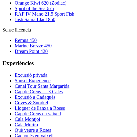
Orange Kiwi 620 (Zodiac)
Spirit of the Sea 675
RAF IV Mano 21,5 Sport Fish
Justi Saura Llaut 850
Sense llicència
Remus 450
Marine Brezze 450
Dream Point 420
Experiències
Excursió privada
Sunset Experience
Canal Tour Santa Margarida
Cap de Creus — 3 Cales
Excursió a Cadaqués
Coves & Snorkel
Lloguer de llanxa a Roses
Cap de Creus en vaixell
Cala Montjoi
Cala Murtra
Què veure a Roses
Cadaqués en vaixell