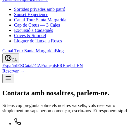
Sortides privades amb patró
Sunset Experience
Canal Tour Santa Margarida
Cap de Creus — 3 Cales
Excursió a Cadaqués
Coves & Snorkel
Lloguer de llanxa a Roses
Canal Tour Santa Margarida
Blog
CA
Español
ES
Català
CA
Français
FR
English
EN
Reservar
→
Contacta amb nosaltres, parlem-ne.
Si tens cap pregunta sobre els nostres vaixells, vols reservar o
simplement no saps per on començar, escriu-nos. Et responem ràpid.