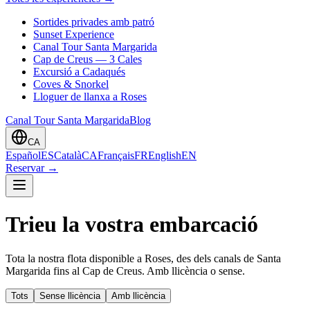
Sortides privades amb patró
Sunset Experience
Canal Tour Santa Margarida
Cap de Creus — 3 Cales
Excursió a Cadaqués
Coves & Snorkel
Lloguer de llanxa a Roses
Canal Tour Santa Margarida
Blog
CA
Español
ES
Català
CA
Français
FR
English
EN
Reservar
→
Trieu la vostra embarcació
Tota la nostra flota disponible a Roses, des dels canals de Santa
Margarida fins al Cap de Creus. Amb llicència o sense.
Tots
Sense llicència
Amb llicència