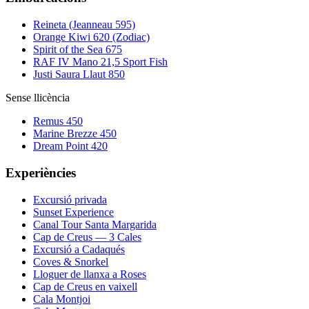
Reineta (Jeanneau 595)
Orange Kiwi 620 (Zodiac)
Spirit of the Sea 675
RAF IV Mano 21,5 Sport Fish
Justi Saura Llaut 850
Sense llicència
Remus 450
Marine Brezze 450
Dream Point 420
Experiències
Excursió privada
Sunset Experience
Canal Tour Santa Margarida
Cap de Creus — 3 Cales
Excursió a Cadaqués
Coves & Snorkel
Lloguer de llanxa a Roses
Cap de Creus en vaixell
Cala Montjoi