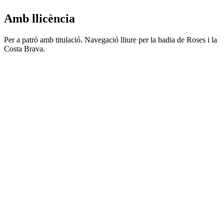
Amb llicència
Per a patró amb titulació. Navegació lliure per la badia de Roses i la
Costa Brava.
⭐ El més reservat
Reineta (Jeanneau 595)
Des de 195 € · ½ jornada
Veure disponibilitat
Orange Kiwi 620
Des de 235 € · ½ jornada
Veure disponibilitat
RAF IV Mano 21,5 Sport Fish
Des de 245 € · ½ jornada