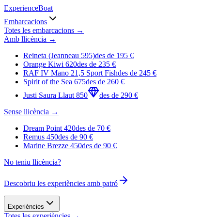
Experience
Boat
Embarcacions
Totes les embarcacions →
Amb llicència
→
Reineta (Jeanneau 595)
des de
195
€
Orange Kiwi 620
des de
235
€
RAF IV Mano 21,5 Sport Fish
des de
245
€
Spirit of the Sea 675
des de
260
€
Justi Saura Llaut 850
des de
290
€
Sense llicència
→
Dream Point 420
des de
70
€
Remus 450
des de
90
€
Marine Brezze 450
des de
90
€
No teniu llicència?
Descobriu les experiències amb patró
Experiències
Totes les experiències →