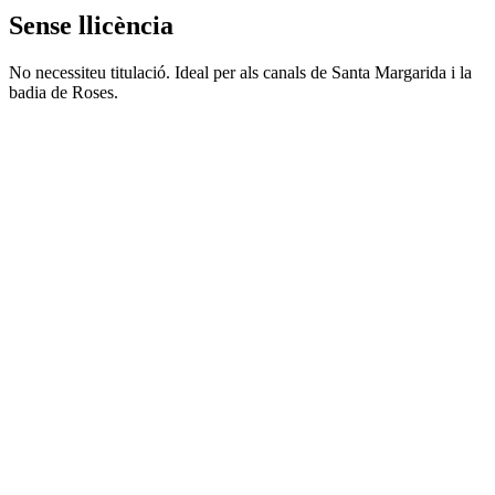
Sense llicència
No necessiteu titulació. Ideal per als canals de Santa Margarida i la
badia de Roses.
⚡ Ideal canals Santa Margarida
Remus 450
Des de 90 € · ½ jornada
Veure disponibilitat
Marine Brezze 450
Des de 90 € · ½ jornada
Veure disponibilitat
Dream Point 420
Des de 70 € · ½ jornada
Veure disponibilitat