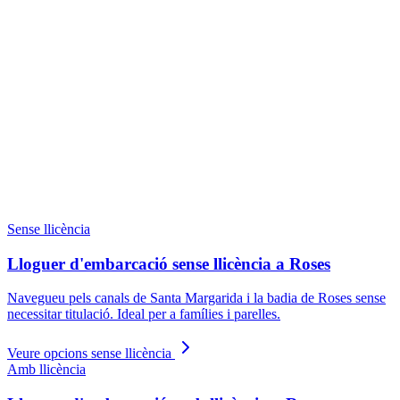
Veure disponibilitat
Spirit of the Sea 675
Des de 260 € · ½ jornada
Veure disponibilitat
⚓ Amb patró
Justi Saura Llaut 850
Des de 290 € · ½ jornada
Veure disponibilitat
Sense llicència
Lloguer d'embarcació sense llicència a Roses
Navegueu pels canals de Santa Margarida i la badia de Roses sense
necessitar titulació. Ideal per a famílies i parelles.
Veure opcions sense llicència
Amb llicència