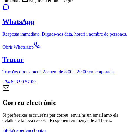
immediata
Pagament en línia segur
WhatsApp
Resposta immediata. Digues-nos data, horari i nombre de persones.
Obrir WhatsApp
Trucar
Truca'ns directament. Atenem de 8:00 a 20:00 en temporada.
+34 623 99 57 00
Correu electrònic
Si prefereixes escriure'ns per correu, envia'ns un email amb els
detalls de la teva reserva. Responem en menys de 24 hores.
info@experienceboat.es