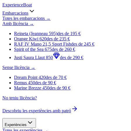
Experience
Boat
Embarcacions
Totes les embarcacions →
Amb llicència
→
Reineta (Jeanneau 595)
des de
195
€
Orange Kiwi 620
des de
235
€
RAF IV Mano 21,5 Sport Fish
des de
245
€
Spirit of the Sea 675
des de
260
€
Justi Saura Llaut 850
des de
290
€
Sense llicència
→
Dream Point 420
des de
70
€
Remus 450
des de
90
€
Marine Brezze 450
des de
90
€
No teniu llicència?
Descobriu les experiències amb patró
Experiències
Totes les experiències →