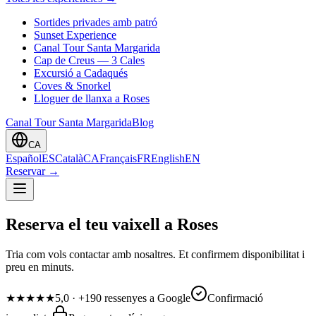
Sortides privades amb patró
Sunset Experience
Canal Tour Santa Margarida
Cap de Creus — 3 Cales
Excursió a Cadaqués
Coves & Snorkel
Lloguer de llanxa a Roses
Canal Tour Santa Margarida
Blog
CA
Español
ES
Català
CA
Français
FR
English
EN
Reservar
→
Reserva el teu vaixell a Roses
Tria com vols contactar amb nosaltres. Et confirmem disponibilitat i
preu en minuts.
★★★★★
5,0 ·
+190 ressenyes a Google
Confirmació