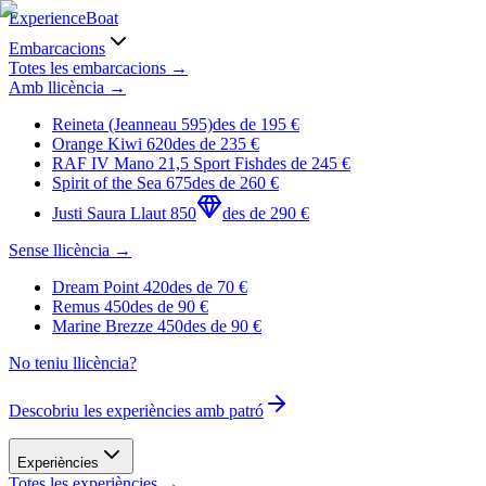
Experience
Boat
Embarcacions
Totes les embarcacions →
Amb llicència
→
Reineta (Jeanneau 595)
des de
195
€
Orange Kiwi 620
des de
235
€
RAF IV Mano 21,5 Sport Fish
des de
245
€
Spirit of the Sea 675
des de
260
€
Justi Saura Llaut 850
des de
290
€
Sense llicència
→
Dream Point 420
des de
70
€
Remus 450
des de
90
€
Marine Brezze 450
des de
90
€
No teniu llicència?
Descobriu les experiències amb patró
Experiències
Totes les experiències →