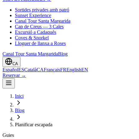
Sortides privades amb patró
Sunset Experience
Canal Tour Santa Margarida
Cap de Creus — 3 Cales
Excursió a Cadaqués
Coves & Snorkel
Lloguer de llanxa a Roses
Canal Tour Santa Margarida
Blog
CA
Español
ES
Català
CA
Français
FR
English
EN
Reservar
→
Inici
Blog
Planificar escapada
Guies