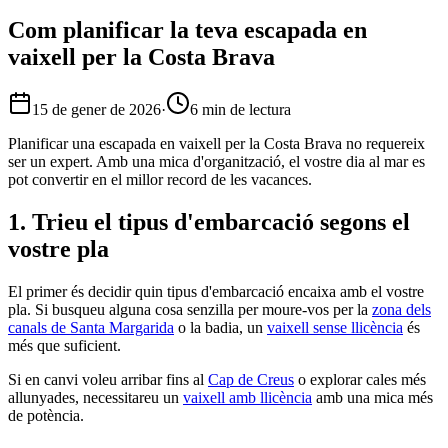
Com planificar la teva escapada en
vaixell per la Costa Brava
15 de gener de 2026
·
6 min de lectura
Planificar una escapada en vaixell per la Costa Brava no requereix
ser un expert. Amb una mica d'organització, el vostre dia al mar es
pot convertir en el millor record de les vacances.
1. Trieu el tipus d'embarcació segons el
vostre pla
El primer és decidir quin tipus d'embarcació encaixa amb el vostre
pla. Si busqueu alguna cosa senzilla per moure-vos per la
zona dels
canals de Santa Margarida
o la badia, un
vaixell sense llicència
és
més que suficient.
Si en canvi voleu arribar fins al
Cap de Creus
o explorar cales més
allunyades, necessitareu un
vaixell amb llicència
amb una mica més
de potència.