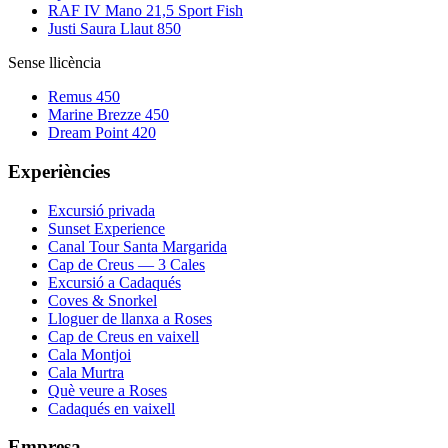
RAF IV Mano 21,5 Sport Fish
Justi Saura Llaut 850
Sense llicència
Remus 450
Marine Brezze 450
Dream Point 420
Experiències
Excursió privada
Sunset Experience
Canal Tour Santa Margarida
Cap de Creus — 3 Cales
Excursió a Cadaqués
Coves & Snorkel
Lloguer de llanxa a Roses
Cap de Creus en vaixell
Cala Montjoi
Cala Murtra
Què veure a Roses
Cadaqués en vaixell
Empresa