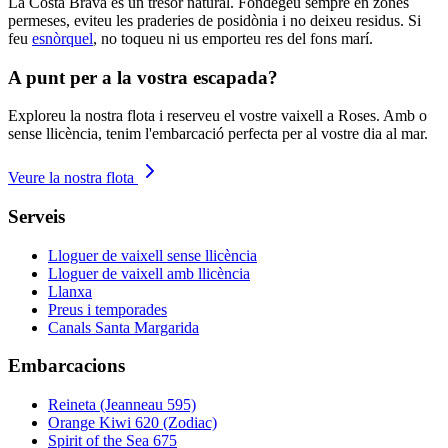
La Costa Brava és un tresor natural. Fondegeu sempre en zones
permeses, eviteu les praderies de posidònia i no deixeu residus. Si
feu
esnòrquel
, no toqueu ni us emporteu res del fons marí.
A punt per a la vostra escapada?
Exploreu la nostra flota i reserveu el vostre vaixell a Roses. Amb o
sense llicència, tenim l'embarcació perfecta per al vostre dia al mar.
Veure la nostra flota
Serveis
Lloguer de vaixell sense llicència
Lloguer de vaixell amb llicència
Llanxa
Preus i temporades
Canals Santa Margarida
Embarcacions
Reineta (Jeanneau 595)
Orange Kiwi 620 (Zodiac)
Spirit of the Sea 675